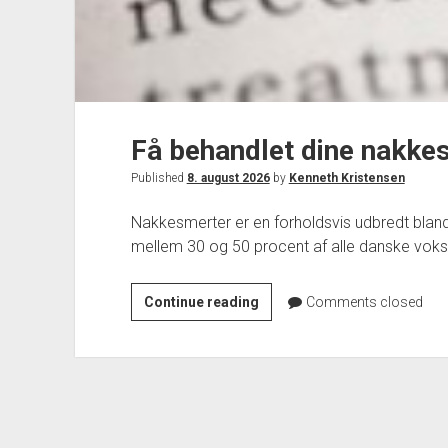
Få behandlet dine nakke
Published
8. august 2026
by
Kenneth Kristensen
Nakkesmerter er en forholdsvis udbredt blan
mellem 30 og 50 procent af alle danske voks
Få
Continue reading
Comments closed
behandlet
dine
nakkesmerter
med
akupunktur