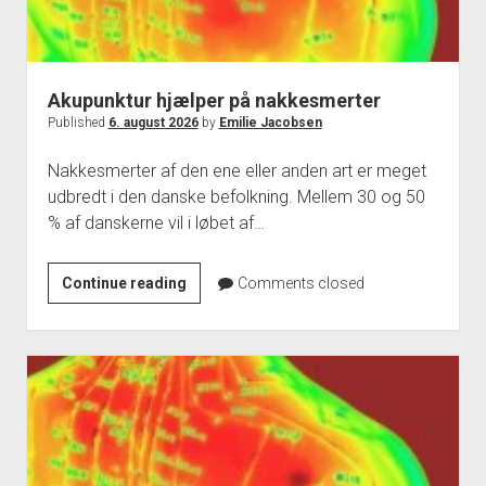
Akupunktur hjælper på nakkesmerter
Published
6. august 2026
by
Emilie Jacobsen
Nakkesmerter af den ene eller anden art er meget
udbredt i den danske befolkning. Mellem 30 og 50
% af danskerne vil i løbet af…
Akupunktur
Continue reading
Comments closed
hjælper
på
nakkesmerter