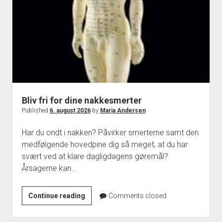
nakken
Bliv fri for dine nakkesmerter
Published
6. august 2026
by
Maria Andersen
Har du ondt i nakken? Påvirker smerterne samt den
medfølgende hovedpine dig så meget, at du har
svært ved at klare dagligdagens gøremål?
Årsagerne kan…
Bliv
Continue reading
Comments closed
fri
for