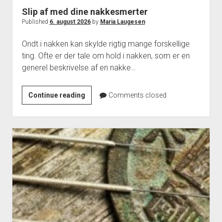
Slip af med dine nakkesmerter
Published
6. august 2026
by
Maria Laugesen
Ondt i nakken kan skylde rigtig mange forskellige
ting. Ofte er der tale om hold i nakken, som er en
generel beskrivelse af en nakke…
Slip
Continue reading
Comments closed
af
med
dine
nakkesmerter