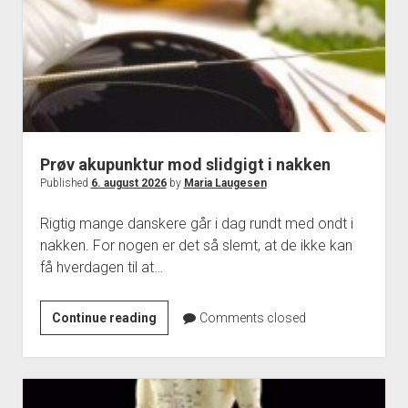
Prøv akupunktur mod slidgigt i nakken
Published
6. august 2026
by
Maria Laugesen
Rigtig mange danskere går i dag rundt med ondt i
nakken. For nogen er det så slemt, at de ikke kan
få hverdagen til at…
Prøv
Continue reading
Comments closed
akupunktur
mod
slidgigt
i