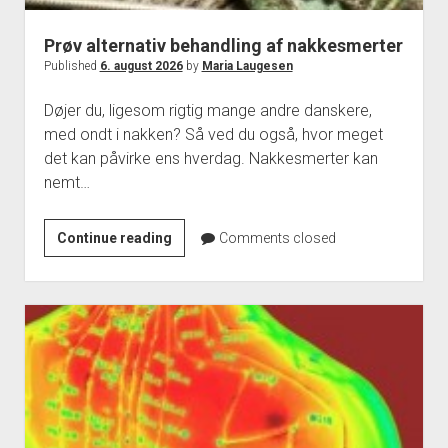
Prøv alternativ behandling af nakkesmerter
Published
6. august 2026
by
Maria Laugesen
Døjer du, ligesom rigtig mange andre danskere,
med ondt i nakken? Så ved du også, hvor meget
det kan påvirke ens hverdag. Nakkesmerter kan
nemt…
Prøv
Continue reading
Comments closed
alternativ
behandling
af
nakkesmerter