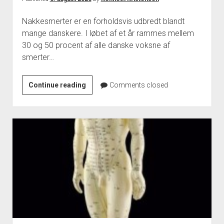
Nakkesmerter er en forholdsvis udbredt blandt
mange danskere. I løbet af et år rammes mellem
30 og 50 procent af alle danske voksne af
smerter…
Få
Continue reading
Comments closed
behandlet
dine
nakkesmerter
med
akupunktur