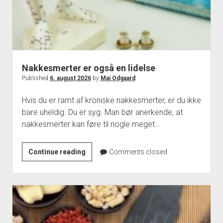
Nakkesmerter er også en lidelse
Published
6. august 2026
by
Mai Odgaard
Hvis du er ramt af kroniske nakkesmerter, er du ikke
bare uheldig. Du er syg. Man bør anerkende, at
nakkesmerter kan føre til nogle meget…
Nakkesmerter
Continue reading
Comments closed
er
også
en
lidelse