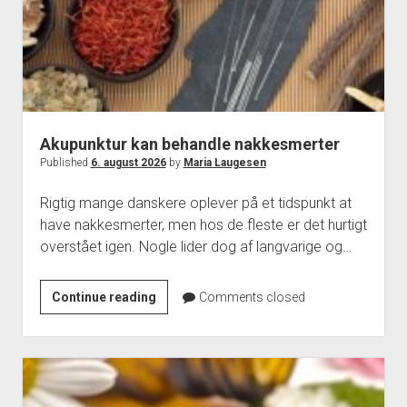
Akupunktur kan behandle nakkesmerter
Published
6. august 2026
by
Maria Laugesen
Rigtig mange danskere oplever på et tidspunkt at
have nakkesmerter, men hos de fleste er det hurtigt
overstået igen. Nogle lider dog af langvarige og…
Akupunktur
Continue reading
Comments closed
kan
behandle
nakkesmerter